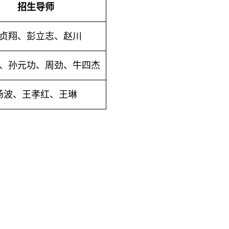
招生导师
贞翔、彭立志、赵川
、孙元功、周劲、牛四杰
杨波、王孝红、王琳