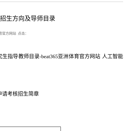
生招生方向及导师目录
洲体育官方网站 点击：
究生指导教师目录-beat365亚洲体育官方网站 人工智能
申请考核招生简章