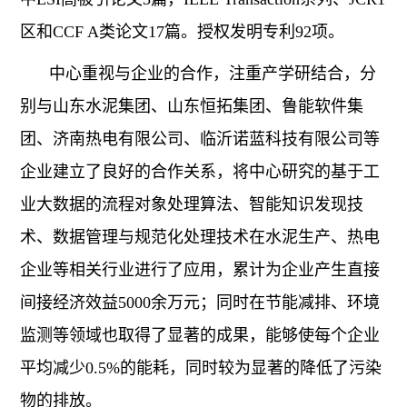
区和CCF A类论文17篇。授权发明专利92项。
中心重视与企业的合作，注重产学研结合，分
别与山东水泥集团、山东恒拓集团、鲁能软件集
团、济南热电有限公司、临沂诺蓝科技有限公司等
企业建立了良好的合作关系，将中心研究的基于工
业大数据的流程对象处理算法、智能知识发现技
术、数据管理与规范化处理技术在水泥生产、热电
企业等相关行业进行了应用，累计为企业产生直接
间接经济效益5000余万元；同时在节能减排、环境
监测等领域也取得了显著的成果，能够使每个企业
平均减少0.5%的能耗，同时较为显著的降低了污染
物的排放。