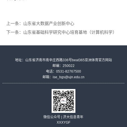
上一条：
山东省大数据产业创新中心
下一条：
山东省基础科学研究中心培育基地（计算机科学）
地址：山东省济南市南辛庄西路336号beat365亚洲体育官方网站
邮编：250022
电话：0531-82767500
邮箱：ise_bgs@ujn.edu.cn
微信公众号 | 济大信息青年
XXXYGF