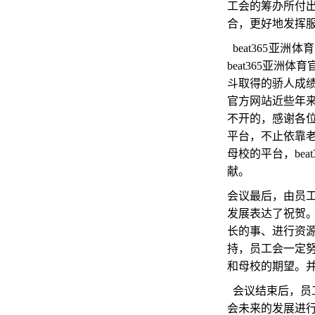
工会的筹办所付出
合，更好地发挥
beat365亚
beat365亚洲体
斗取得的骄人成
官方网站近些年
不开的，
感谢各
平台，不止依靠老
母校的平台，be
献。
会议最后，由员
发展表达了祝贺
长的事、进行资源
持，
员工
会一定
和母校的期望。
会议结束后，员
会未来的发展进