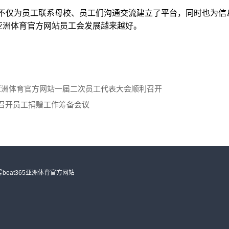
不仅为员工联系母校、员工们沟通交流建立了平台，同时也为信
65亚洲体育官方网站员工会发展越来越好。
365亚洲体育官方网站一届二次员工代表大会顺利召开
召开员工捐赠工作筹备会议
beat365亚洲体育官方网站