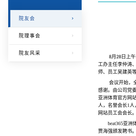
院友会
院理事会
院友风采
月
日
上午
8
28
工办主任李仲涛
师、员工吴建英
会议开始，
感谢
。由公司党
亚洲体育官方网站
人，名誉会长
1
人
网站员工会会长。
beat365
贾海强
颁发聘书