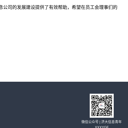
息公司的发展建设提供了有效帮助，希望在员工会理事们的
微信公众号 | 济大信息青年
XXXYGF