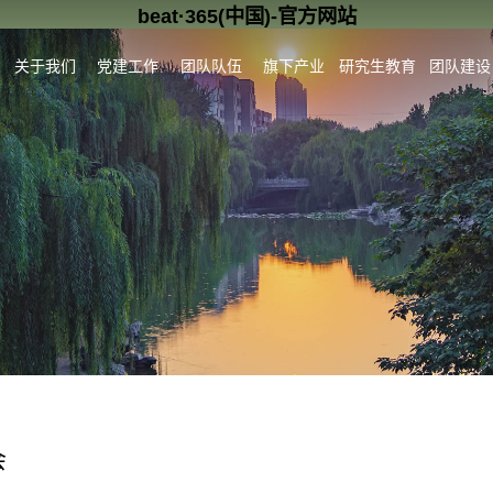
beat·365(中国)-官方网站
关于我们
党建工作
团队队伍
旗下产业
研究生教育
团队建设
beat365亚洲体育官方网站简介
会