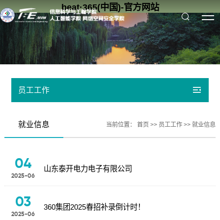
beat·365(中国)-官方网站
员工工作
就业信息
当前位置：
首页
>>
员工工作
>>
就业信息
04
山东泰开电力电子有限公司
2025-06
03
360集团2025春招补录倒计时！
2025-06