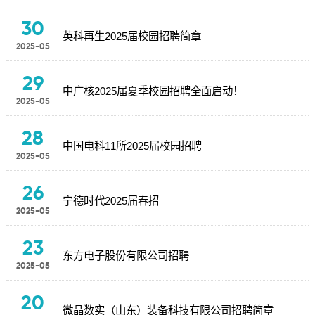
30
英科再生2025届校园招聘简章
2025-05
29
中广核2025届夏季校园招聘全面启动！
2025-05
28
中国电科11所2025届校园招聘
2025-05
26
宁德时代2025届春招
2025-05
23
东方电子股份有限公司招聘
2025-05
20
微晶数实（山东）装备科技有限公司招聘简章