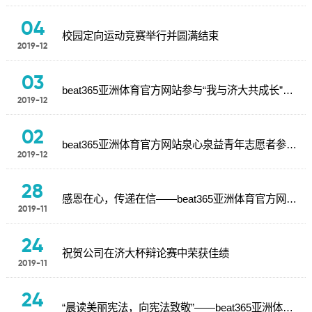
04
校园定向运动竞赛举行并圆满结束
2019-12
03
beat365亚洲体育官方网站参与“我与济大共成长”心理情景剧比赛
2019-12
02
beat365亚洲体育官方网站泉心泉益青年志愿者参加“ 济南市图书馆服务”活动
2019-12
28
感恩在心，传递在信——beat365亚洲体育官方网站成功举办感恩节活动
2019-11
24
祝贺公司在济大杯辩论赛中荣获佳绩
2019-11
24
“晨读美丽宪法，向宪法致敬”——beat365亚洲体育官方网站成功举行晨读宪法活动