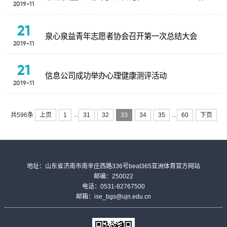
2019-11
21
泉心泉益青年志愿者协会召开第一次总结大会
2019-11
21
信息公司成功举办心理健康测评活动
2019-11
...
...
上页
1
31
32
33
34
35
60
下页
共596条
地址：山东省济南市南辛庄西路336号beat365亚洲体育官方网站
邮编：250022
电话：0531-82767500
邮箱：ise_bgs@ujn.edu.cn